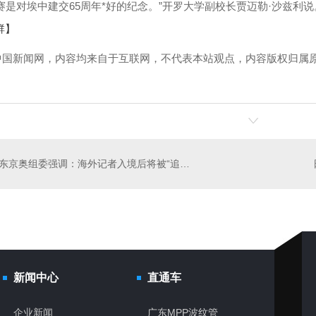
对埃中建交65周年*好的纪念。”开罗大学副校长贾迈勒·沙兹利说
群】
中国新闻网，内容均来自于互联网，不代表本站观点，内容版权归属
！
东京奥组委强调：海外记者入境后将被“追踪” 违反防疫规定后果严重
新闻中心
直通车
企业新闻
广东MPP波纹管