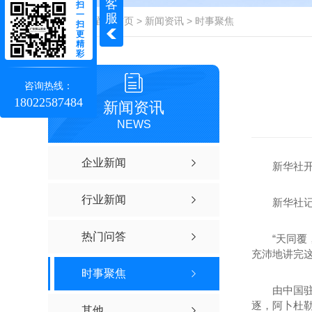
客
扫
广东MPP电力电缆管
一
服
当前位置：
首页
>
新闻资讯
>
时事聚焦
扫
更
MPP电力电缆管销售
精
彩
MPP高性能电力电缆保护管
咨询热线：
广东MPP电力电缆管厂家
18022587484
新闻资讯
NEWS
企业新闻
新华社开罗
行业新闻
新华社记者
热门问答
“天同覆，地
充沛地讲完这
埋地式高压电力电缆保护管
时事聚焦
由中国驻埃
逐，阿卜杜勒
其他