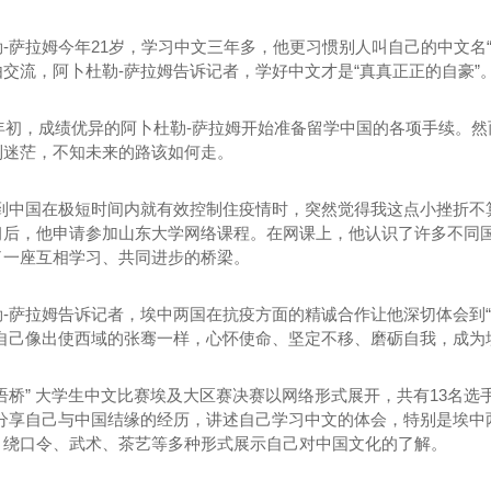
萨拉姆今年21岁，学习中文三年多，他更习惯别人叫自己的中文名“
交流，阿卜杜勒-萨拉姆告诉记者，学好中文才是“真真正正的自豪”
年初，成绩优异的阿卜杜勒-萨拉姆开始准备留学中国的各项手续。
到迷茫，不知未来的路该如何走。
中国在极短时间内就有效控制住疫情时，突然觉得我这点小挫折不算
习后，他申请参加山东大学网络课程。在网课上，他认识了许多不同
了一座互相学习、共同进步的桥梁。
萨拉姆告诉记者，埃中两国在抗疫方面的精诚合作让他深切体会到“海
波纹管加工
广东电缆管厂家
广东
望自己像出使西域的张骞一样，心怀使命、坚定不移、磨砺自我，成为
桥” 大学生中文比赛埃及大区赛决赛以网络形式展开，共有13名选
，分享自己与中国结缘的经历，讲述自己学习中文的体会，特别是埃中
、绕口令、武术、茶艺等多种形式展示自己对中国文化的了解。