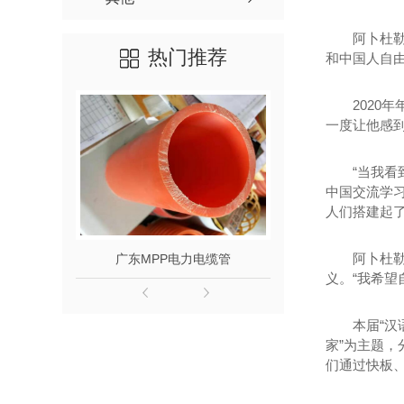
阿卜杜勒-
热门推荐
和中国人自由
2020年
一度让他感
“当我看到
中国交流学
人们搭建起
阿卜杜勒-
发
广东MPP电力电缆管
广东MPP
义。“我希
本届“汉语
家”为主题
们通过快板