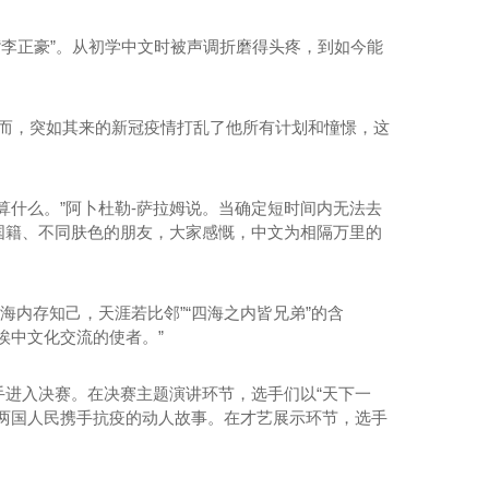
李正豪”。从初学中文时被声调折磨得头疼，到如今能
。
然而，突如其来的新冠疫情打乱了他所有计划和憧憬，这
什么。”阿卜杜勒-萨拉姆说。当确定短时间内无法去
国籍、不同肤色的朋友，大家感慨，中文为相隔万里的
内存知己，天涯若比邻”“四海之内皆兄弟”的含
MPP波纹管批发
广东MPP电力电缆管
埃中文化交流的使者。”
手进入决赛。在决赛主题演讲环节，选手们以“天下一
两国人民携手抗疫的动人故事。在才艺展示环节，选手