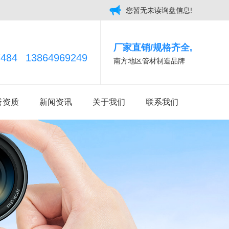
您暂无未读询盘信息!
厂家直销/规格齐全,
7484
13864969249
南方地区管材制造品牌
誉资质
新闻资讯
关于我们
联系我们
企业新闻
荣誉资质
行业新闻
公司简介
热门问答
工厂风貌
时事聚焦
仓库一角
MPP双壁波纹管
HDPE实壁电力电缆管
其他