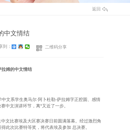
东MPP波纹管批发
广东电缆管厂家
返回
PP双壁波纹管批发
HDPE电力电缆管销售
MPP双壁波纹管
广东HDPE电力电缆管
的中文情结
（IFB）MPP双壁波纹管
HDPE实壁电力电缆管
享到：
二维码分享
MPP方型波纹管
萨拉姆的中文情结
中文系学生奥马尔·阿卜杜勒-萨拉姆字正腔圆、感情
决赛中文演讲环节，离*又近了一步。
玻璃钢电力电缆保护管
生中文比赛埃及大区赛决赛日前圆满落幕。经过激烈角
玻璃钢电力电缆保护管
获得此次比赛特等奖，将代表埃及参加 总决赛。