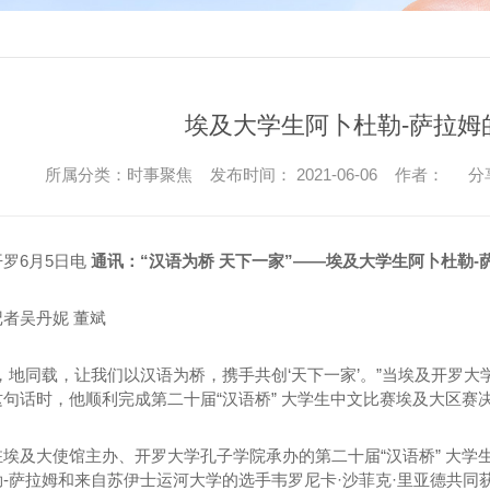
广东MPP波纹管加工
广
MPP单壁波纹管
M
改性聚丙烯(HFB)MPP单壁波纹管
埃及大学生阿卜杜勒-萨拉姆
广东MPP波纹管
改性聚丙烯
所属分类：时事聚焦 发布时间： 2021-06-06 作者：
分
HDPE电力管
6月5日电
通讯：“汉语为桥 天下一家”——埃及大学生阿卜杜勒-
吴丹妮 董斌
同载，让我们以汉语为桥，携手共创‘天下一家’。”当埃及开罗大学
句话时，他顺利完成第二十届“汉语桥” 大学生中文比赛埃及大区赛
及大使馆主办、开罗大学孔子学院承办的第二十届“汉语桥” 大学
RMDP（CPVC）埋地式高压电力电缆保护管
-萨拉姆和来自苏伊士运河大学的选手韦罗尼卡·沙菲克·里亚德共同