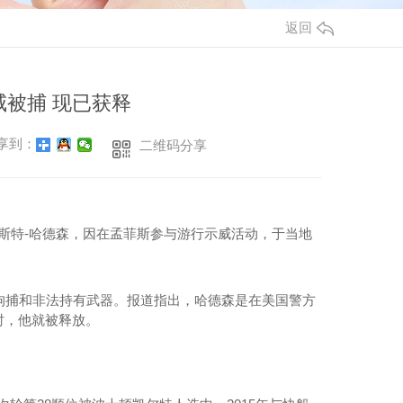
东MPP波纹管批发
广东电缆管厂家
返回
PP双壁波纹管批发
HDPE电力电缆管销售
MPP双壁波纹管
广东HDPE电力电缆管
威被捕 现已获释
（IFB）MPP双壁波纹管
HDPE实壁电力电缆管
享到：
二维码分享
MPP方型波纹管
莱斯特-哈德森，因在孟菲斯参与游行示威活动，于当地
捕和非法持有武器。报道指出，哈德森是在美国警方
时，他就被释放。
玻璃钢电力电缆保护管
玻璃钢电力电缆保护管