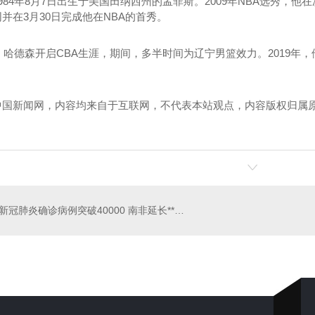
4年8月7日出生于美国田纳西州的孟菲斯。2009年NBA选秀，他在
并在3月30日完成他在NBA的首秀。
哈德森开启CBA生涯，期间，多半时间为辽宁男篮效力。2019年，
】
中国新闻网，内容均来自于互联网，不代表本站观点，内容版权归属
！
波纹管加工
广东电缆管厂家
广东
新冠肺炎确诊病例突破40000 南非延长**灾难状态时间