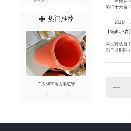
哈德森198
签订十天合同
热门推荐
2011年，
【编辑:卢岩
本文转载自
们予以删除
发
广东MPP电力电缆管
广东MPP