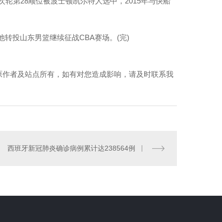
次轮第28顺位被波士顿凯尔特人选中，2015年与快船
他转投山东男篮继续征战CBA赛场。(完)
原作者及站点所有，如有对您造成影响，请及时联系我
MPP波纹管批发
广东MPP电力电缆管
西班牙新冠肺炎确诊病例累计达238564例