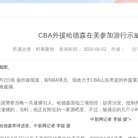
广东MPP波纹管加工
广
MPP单壁波纹管
M
改性聚丙烯(HFB)MPP单壁波纹管
CBA外援哈德森在美参加游行示
广东MPP波纹管
改性聚丙烯
所属分类：时事聚焦 发布时间： 2020-06-02 作者：
分
截图。
HDPE电力管
日电 据外媒报道，前NBA球员、现效力于CBA山东男篮的外援
日晚被捕。
警察当晚一共逮捕31人。哈德森面临三项指控：妨害治安、抵制拘
被逮捕的，当时，他正在附近的一家酒吧里。不过，被捕后的几个小
中新网记者 李骏 摄">
哈德森带球进攻。中新网记者 李骏 摄
RMDP（CPVC）埋地式高压电力电缆保护管