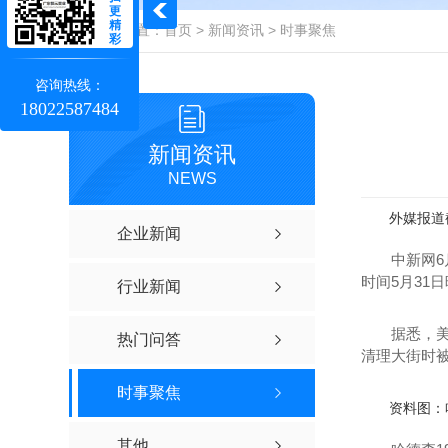
更
广东MPP电力电缆管
精
当前位置：
首页
>
新闻资讯
>
时事聚焦
彩
MPP电力电缆管销售
咨询热线：
MPP高性能电力电缆保护管
18022587484
广东MPP电力电缆管厂家
新闻资讯
NEWS
外媒报道
企业新闻
中新网6月2
时间5月31
行业新闻
据悉，美国
热门问答
清理大街时
埋地式高压电力电缆保护管
时事聚焦
资料图：
其他