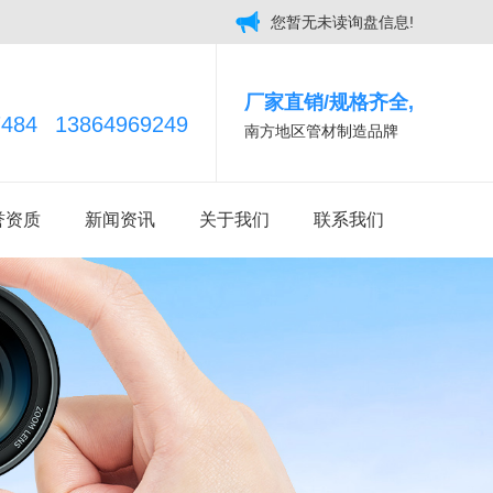
您暂无未读询盘信息!
厂家直销/规格齐全,
7484
13864969249
南方地区管材制造品牌
誉资质
新闻资讯
关于我们
联系我们
企业新闻
荣誉资质
行业新闻
公司简介
热门问答
工厂风貌
时事聚焦
仓库一角
MPP双壁波纹管
HDPE实壁电力电缆管
其他